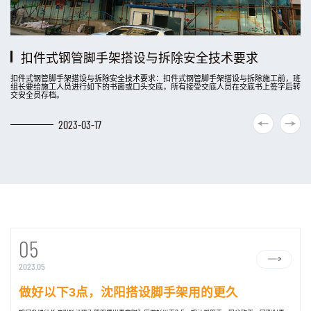
做好以下3点，沈阳搭设脚手架用的更久
扣件式钢管脚手架搭设与拆除安全技术要求
沈阳脚手架搭设需要注意哪些
沈阳脚手架出租钢管架易坏吗?
落地式钢管外沈阳脚手架施工方案
沈阳脚手架租赁在购买看几个方面?
扣件式钢管脚手架搭设与拆除安全技术要求：扣件式钢管脚手架搭设与拆除施工前，班
组长要给施工人员进行如下的书面或口头交底，所有接受交底人员在交底书上签字后转
交安全员存档。
2023-05-05
2023-03-17
2023-03-08
2019-06-10
2019-06-10
2019-06-10
05
2023.05
做好以下3点，沈阳搭设脚手架用的更久