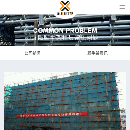
C
O
M
M
O
N
P
R
O
B
L
E
M
沈
阳
脚
手
架
租
赁
常
见
问
题
公司新闻
脚手架资讯