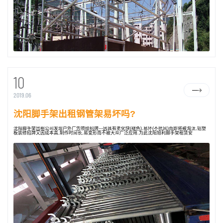
10
2019.06
沈阳脚手架出租钢管架易坏吗?
沈阳脚手架出租公司发现户外广告喷绘招牌---因具有老化快(褪色),易坏(不抗风)而即将被淘汰,铝塑
板装修招牌又因成本高,制作时间长,易变形而不被大众广泛应用.为此沈阳旭利脚手架租赁安