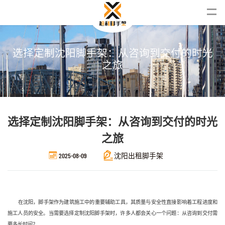
选
择
定
制
沈
阳
脚
手
架
：
从
咨
询
到
交
付
的
时
光
之
旅
选择定制沈阳脚手架：从咨询到交付的时光
之旅
2025-08-09
沈阳出租脚手架
在沈阳，脚手架作为建筑施工中的重要辅助工具，其质量与安全性直接影响着工程进度和
施工人员的安全。当需要选择定制沈阳脚手架时，许多人都会关心一个问题：从咨询到交付需
要多长时间？