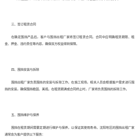
三、签订租赁合同
在确定围挡产品后，客户与围挡出租厂家将签订租赁合同。合同中应明确租赁期限、租
金、押金、违约责任等内容，确保双方权益得到保障。
四、围挡安装与拆除
围挡出租厂家负责围挡的安装与拆除工作。在施工现场，相关人员会根据客户需求进行围
挡的安装，确保围挡稳固、美观。在租赁期满或合同终止时，厂家将负责围挡的拆除工作。
五、围挡维护与保养
围挡在租赁期间需要定期进行维护与保养，以保证其使用寿命。沈阳地区的围挡出租厂家
通常会为客户提供以下服务：