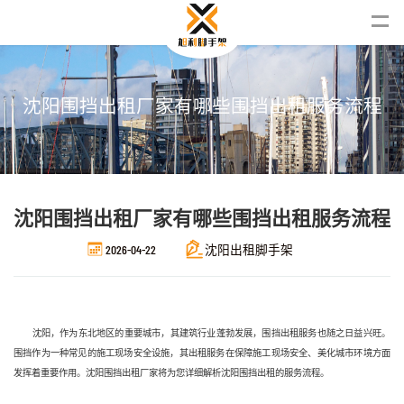
沈
阳
围
挡
出
租
厂
家
有
哪
些
围
挡
出
租
服
务
流
程
沈阳围挡出租厂家有哪些围挡出租服务流程
2026-04-22
沈阳出租脚手架
沈阳，作为东北地区的重要城市，其建筑行业蓬勃发展，围挡出租服务也随之日益兴旺。
围挡作为一种常见的施工现场安全设施，其出租服务在保障施工现场安全、美化城市环境方面
发挥着重要作用。沈阳围挡出租厂家将为您详细解析沈阳围挡出租的服务流程。