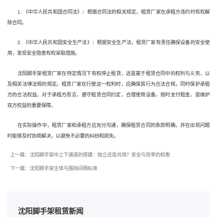
1. 《中华人民共和国合同法》：根据合同法的相关规定，租赁厂家在承租方违约时有权解
除合同。
2. 《中华人民共和国安全生产法》：根据安全生产法，租赁厂家有责任确保设备的安全使
用，发现安全隐患有权采取措施。
沈阳脚手架租赁厂家在特定情况下有权停止租赁，这是基于租赁合同中的权利与义务，以
及相关法律法规的规定。租赁厂家在行使这一权利时，应确保其行为合法合规，同时保护承租
方的合法权益。对于承租方而言，遵守租赁合同约定，合理使用设备，按时支付租金，是维护
双方权益的重要保障。
在实际操作中，租赁厂家和承租方应充分沟通，确保租赁合同的条款明确，并在出现问题
时能够及时协商解决，以避免不必要的纠纷和损失。
上一篇：沈阳脚手架中上下通道的搭建：独立还是共用？安全与效率的权衡
下一篇：沈阳脚手架主体与围挡间隔标准
沈阳脚手架租赁新闻