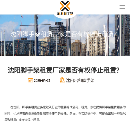
沈
阳
脚
手
架
租
赁
厂
家
是
否
有
权
停
止
租
赁
？
沈阳脚手架租赁厂家是否有权停止租赁？
2025-04-23
沈阳出租脚手架
在沈阳，脚手架租赁业务是建筑行业的重要组成部分。租赁厂家在提供脚手架租赁服务的
同时，也承担着确保设备质量和安全使用的责任。然而，在实际操作中，可能会出现一些情况
导致租赁厂家考虑停止租赁。