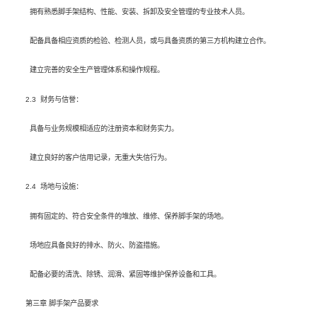
拥有熟悉脚手架结构、性能、安装、拆卸及安全管理的专业技术人员。
配备具备相应资质的检验、检测人员，或与具备资质的第三方机构建立合作。
建立完善的安全生产管理体系和操作规程。
2.3 财务与信誉：
具备与业务规模相适应的注册资本和财务实力。
建立良好的客户信用记录，无重大失信行为。
2.4 场地与设施：
拥有固定的、符合安全条件的堆放、维修、保养脚手架的场地。
场地应具备良好的排水、防火、防盗措施。
配备必要的清洗、除锈、润滑、紧固等维护保养设备和工具。
第三章 脚手架产品要求