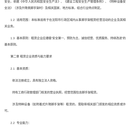
安全，依据《中华人民共和国安全生产法》、《建设工程安全生产管理条例》、《特种设备安
全法》（涉及升降类脚手架时）及相关国家、地方标准，结合行业特点制定。
1.2 适用范围：本标准适用于在沈阳市行政区域内从事脚手架租赁经营活动的企业及其相
关业务。
1.3 基本原则：租赁企业应遵循“安全第一、预防为主、诚信经营、优质服务、持续改进”的
基本原则。
第二章 租赁企业资质与能力要求
2.1 基本资质：
依法注册成立，具有独立法人资格。
持有工商行政管理部门核发的营业执照，经营范围包含脚手架租赁。
涉及特种设备（如附着式升降脚手架等）租赁的，需取得相关部门颁发的相应资质或许
可。
2.2 专业能力：