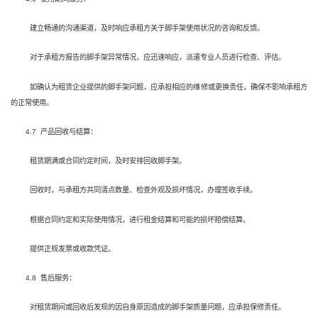
建立畅通的沟通渠道，及时响应承租方关于脚手架使用状况的咨询和反馈。
对于承租方报告的脚手架异常情况，应迅速响应，派遣专业人员进行检查、评估。
如确认为租赁企业提供的脚手架问题，应承担相应的维修或更换责任，确保不影响承租方
的正常使用。
4.7 产品回收与结算：
租赁期满或合同约定时间，及时安排回收脚手架。
回收时，与承租方共同清点数量、检查外观及损坏情况，办理签收手续。
根据合同约定和实际使用情况，进行租金结算和可能的损坏赔偿结算。
提供正规发票或收款凭证。
4.8 售后服务：
对租赁期间或回收后发现的因自身原因造成的脚手架质量问题，应承担保修责任。