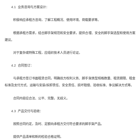
4.1 业务咨询与方案设计：
积极响应承租方咨询，了解工程概况、使用环境、荷载要求等。
根据承租方需求，结合脚手架规范和安全要求，提供合理、安全的脚手架选型和使用方案
建议。
对于复杂或特殊工程，应组织技术人员进行论证。
4.2 合同签订：
与承租方签订书面租赁合同，明确双方权利义务、脚手架类型规格数量、租赁期限、租金
标准及支付方式、运输与安装/拆卸责任、安全责任、损坏赔偿、验收标准、争议解决方式等。
合同内容应合法、公平、完整，无歧义。
4.3 产品交付与验收：
按照合同约定，及时、足额向承租方交付符合要求的脚手架产品。
提供产品清单和新的检验合格证明。