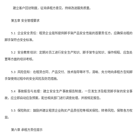
建立客户回访制度，征询承租方意见，持续改进服务质量。
第五章 安全管理要求
5.1 企业安全责任：租赁企业是所提供脚手架产品安全性能的首要责任方，应确保出租的
脚手架符合安全标准。
5.2 安全教育培训：定期对员工进行安全生产知识、脚手架专业知识、操作规程、应急处
置等方面的培训考核。
5.3 风险告知：在租赁合同、产品交付、技术指导等环节，清晰、充分地向承租方告知脚
手架使用过程中的安全风险及防范措施。
5.4 事故报告与处理：建立安全生产事故报告制度，一旦发生涉及租赁脚手架的安全事
故，应立即启动应急预案，配合相关部门进行调查处理，并按规定报告。
5.5 保险购买：鼓励并建议租赁企业购买产品责任险等相关保险，转移风险，保障各方权
益。
第六章 承租方责任提示