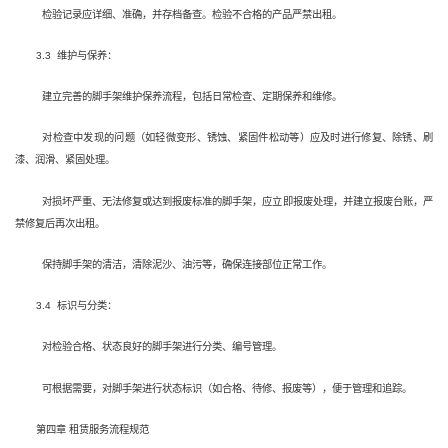
检验记录应详细、准确，并存档备查。检验不合格的产品严禁出租。
3.3 维护与保养：
建立完善的脚手架维护保养流程，包括日常检查、定期保养和维修。
对检查中发现的问题（如轻微变形、锈蚀、紧固件松动等）应及时进行修复、除锈、刷
漆、润滑、紧固处理。
对损坏严重、无法修复或达到报废标准的脚手架，应立即报废处理，并建立报废台账，严
禁修复后再次出租。
保持脚手架的清洁，清除泥沙、油污等，确保连接部位正常工作。
3.4 标识与分类：
对检验合格、状态良好的脚手架进行分类、编号管理。
可根据需要，对脚手架进行状态标识（如合格、待修、报废等），便于管理和追踪。
第四章 租赁服务流程规范