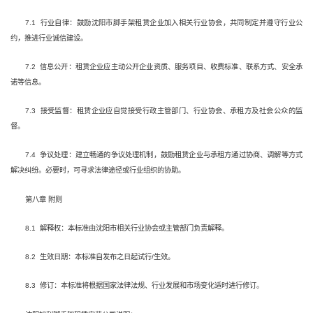
7.1 行业自律：鼓励沈阳市脚手架租赁企业加入相关行业协会，共同制定并遵守行业公
约，推进行业诚信建设。
7.2 信息公开：租赁企业应主动公开企业资质、服务项目、收费标准、联系方式、安全承
诺等信息。
7.3 接受监督：租赁企业应自觉接受行政主管部门、行业协会、承租方及社会公众的监
督。
7.4 争议处理：建立畅通的争议处理机制，鼓励租赁企业与承租方通过协商、调解等方式
解决纠纷。必要时，可寻求法律途径或行业组织的协助。
第八章 附则
8.1 解释权：本标准由沈阳市相关行业协会或主管部门负责解释。
8.2 生效日期：本标准自发布之日起试行/生效。
8.3 修订：本标准将根据国家法律法规、行业发展和市场变化适时进行修订。