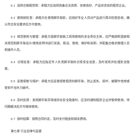
6.1 选择合格租赁商：承租方应选择具备合法资质、信誉良好、产品状态佳的租赁企业。
6.2 使用前检查：承租方在使用脚手架前，应组织专业人员对产品进行再次检查验收，确
认符合安全要求后方可使用。
6.3 规范使用与管理：承租方是脚手架施工现场使用的安全责任主体，应严格按照国家相
关规范和脚手架设计/使用说明书进行安装、搭设、使用、维护和拆卸，并配备合格的管理人员
和操作人员。
6.4 日常巡查：承租方应指定专人负责脚手架的日常安全巡查，及时发现并处理安全隐
患。
6.5 妥善保管与保护：承租方应妥善保管租赁的脚手架，防止丢失、损坏、被挪作他用或
受到不当外力破坏。
6.6 及时反馈：发现脚手架异常或存在安全隐患时，应及时通知租赁企业并暂停使用，待
问题解决后方可继续使用。
6.7 按时结算：按照合同约定，及时支付租金和相关费用。
第七章 行业自律与监督