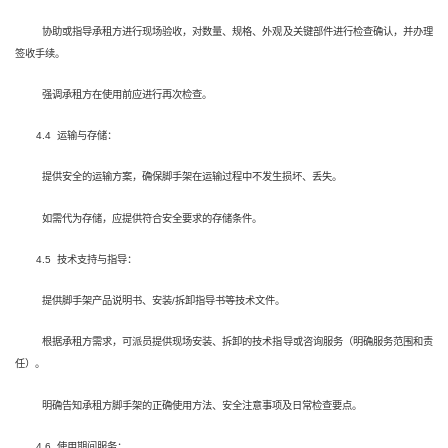
协助或指导承租方进行现场验收，对数量、规格、外观及关键部件进行检查确认，并办理
签收手续。
强调承租方在使用前应进行再次检查。
4.4 运输与存储：
提供安全的运输方案，确保脚手架在运输过程中不发生损坏、丢失。
如需代为存储，应提供符合安全要求的存储条件。
4.5 技术支持与指导：
提供脚手架产品说明书、安装/拆卸指导书等技术文件。
根据承租方需求，可派员提供现场安装、拆卸的技术指导或咨询服务（明确服务范围和责
任）。
明确告知承租方脚手架的正确使用方法、安全注意事项及日常检查要点。
4.6 使用期间服务：