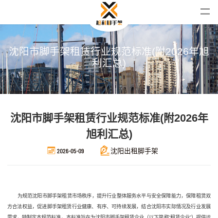
沈
阳
市
脚
手
架
租
赁
行
业
规
范
标
准
(
附
2
0
2
6
年
旭
利
汇
总
)
沈阳市脚手架租赁行业规范标准(附2026年
旭利汇总)
2026-05-09
沈阳出租脚手架
为规范沈阳市脚手架租赁市场秩序，提升行业整体服务水平与安全保障能力，保障租赁双
方合法权益，促进脚手架租赁行业健康、有序、可持续发展，结合沈阳市实际情况及行业发展
需求，特制定本规范标准。本标准旨在为沈阳市脚手架租赁企业（以下简称“租赁企业”）提供运