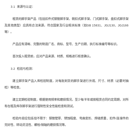
3.1 来源与认证：
租赁的脚手架产品（包括扣件式钢管脚手架、碗扣式脚手架、门式脚手架、盘扣式脚手架
及其他类型）应具有合法来源，符合国家及行业相关标准（如GB 15831、JGJ130、JGJ166
等）。
产品应有清晰、完整的制造厂名、商标、型号、生产日期、执行标准编号等标识。
首次投入租赁前，应对产品来源、材质、规格进行核查确认。
3.2 检验与检测：
建立脚手架产品入库检验制度，对每批到货的脚手架进行外观、尺寸、材质（必要时抽
检）等检查。
建立定期检验制度，根据使用频率和磨损情况，至少每半年或按租赁合同约定周期，对所
有在租及库存脚手架进行强制性安全性能检查和测试。
检验内容应包括但不限于：钢管壁厚、锈蚀程度、弯曲变形、焊缝质量、扣件/连接件的
完好性、转动灵活性、螺栓/销轴的磨损情况等。