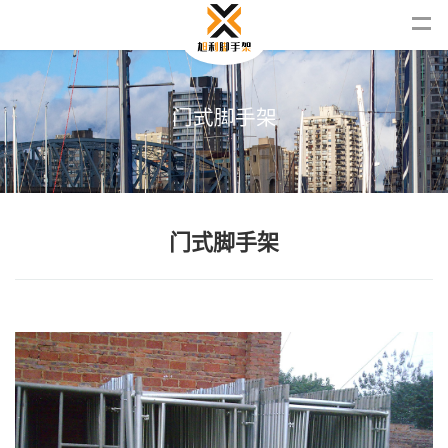
门
式
脚
手
架
门式脚手架