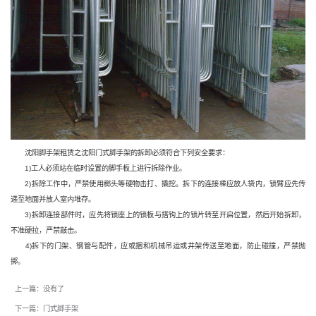
沈阳脚手架租赁
之
沈阳门式脚手架
的拆卸必须符合下列安全要求：
1)工人必须站在临时设置的脚手板上进行拆除作业。
2)拆除工作中，严禁使用榔头等硬物击打、撬挖。拆下的连接棒应放人袋内，锁臂应先传
递至地面并放人室内堆存。
3)拆卸连接部件时，应先将锁座上的锁板与搭钩上的锁片转至开启位置，然后开始拆卸，
不准硬拉，严禁敲击。
4)拆下的门架、钢管与配件，应或捆和机械吊运或井架传送至地面，防止碰撞，严禁抛
掷。
上一篇：没有了
下一篇：门式脚手架