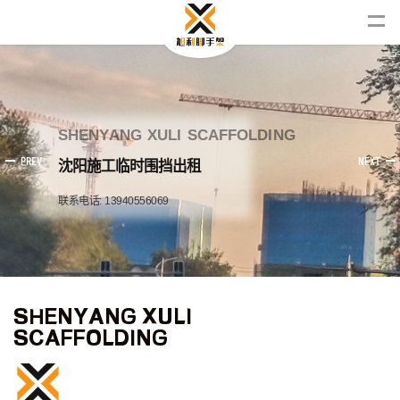
S
H
E
N
Y
A
N
G
X
U
L
I
S
C
A
F
F
O
L
D
I
N
G
PREV
NEXT
沈
阳
施
工
临
时
围
挡
出
租
联
系
电
话
:
1
3
9
4
0
5
5
6
0
6
9
SHENYANG XULI
SCAFFOLDING