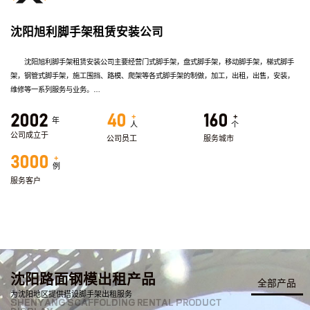
沈阳旭利脚手架租赁安装公司
沈阳旭利脚手架租赁安装公司主要经营门式脚手架，盘式脚手架，移动脚手架，梯式脚手
架，钢管式脚手架，
施工围挡、
路模
、
爬架等各式脚手架的制做，加工，出租，出售，安装，
维修等一系列服务与业务。
我公司拥有高技术知识分子开发团队，生产技术力量雄厚，企业始终保证质量，信守合
+
+
2002
40
160
同，互惠互利，服务至上的经营理念。
年
人
个
我们的使命：提供新颖，高效的经济产品，脚手架工程技术的进步。我们的信念：真诚，
公司成立于
公司员工
服务城市
团结，开拓，进取。我们的目标是：生产更快捷更方便更实用的新型产品，力求成为客户长期
+
3000
的合作伙伴。
例
我们的价值：为社会提供的产品和服务，以客户的满意，员工自我价值的实现为更大价值
服务客户
所在。
我们核心理念：创造辉煌明天，创新铸就成功未来。
沈阳路面钢模出租产品
全部产品
为沈阳地区提供搭设脚手架出租服务
SHENYANG SCAFFOLDING RENTAL PRODUCT