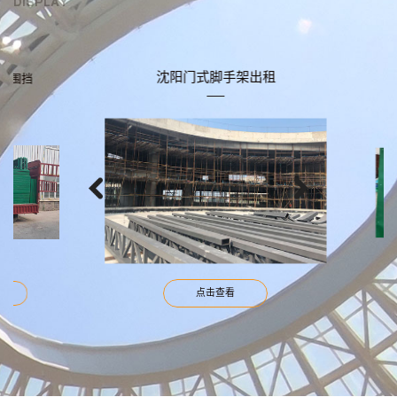
DISPLAY
沈阳门式脚手架出租
围挡
沈
点击查看