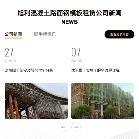
旭利混凝土路面钢模板租赁公司新闻
NEWS
公司新闻
脚手架资讯
查看更多内容
27
06
07
22
2026.07
2026.08
2026.07
2026.07
与
沈阳脚手架安装服务优势分析
沈阳租赁脚手架种类丰富，不同高度和
沈阳脚手架施工服务流程详解
沈阳脚手架租赁哪家靠谱？专业脚手架
工程需求如何合理搭配
租赁服务助力建筑工程安全高效施工